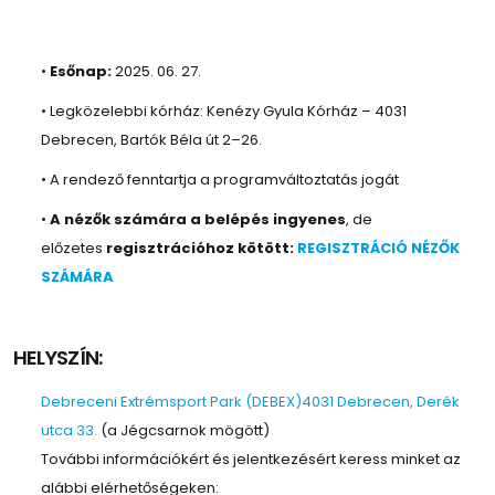
•
Esőnap:
2025. 06. 27.
• Legközelebbi kórház: Kenézy Gyula Kórház – 4031
Debrecen, Bartók Béla út 2–26.
• A rendező fenntartja a programváltoztatás jogát
•
A nézők számára a belépés ingyenes
, de
előzetes
regisztrációhoz kötött:
REGISZTRÁCIÓ NÉZŐK
SZÁMÁRA
HELYSZÍN:
Debreceni Extrémsport Park (DEBEX)4031 Debrecen, Derék
utca 33.
(a Jégcsarnok mögött)
További információkért és jelentkezésért keress minket az
alábbi elérhetőségeken: