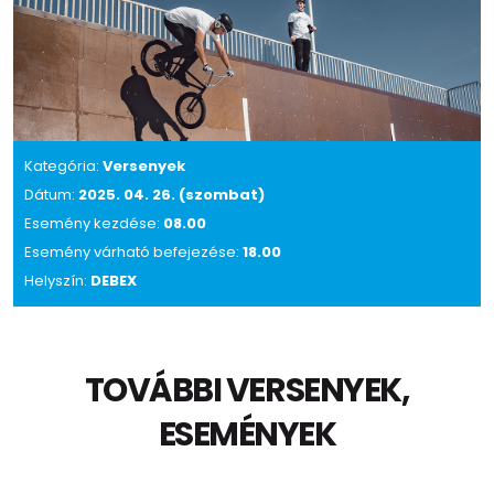
Kategória:
Versenyek
Dátum:
2025. 04. 26. (szombat)
Esemény kezdése:
08.00
Esemény várható befejezése:
18.00
Helyszín:
DEBEX
TOVÁBBI VERSENYEK,
ESEMÉNYEK