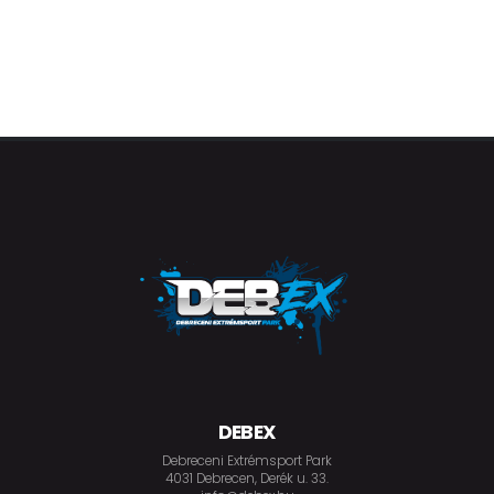
DEBEX
Debreceni Extrémsport Park
4031 Debrecen, Derék u. 33.