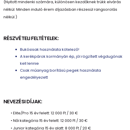
(Nyitott mindenki számára, különösen kezdőknek trükk elvárás
nélkül. Minden induló érem díjazásban részesül rangsorolás
nélkül.)
RÉSZVÉTELI FELTÉTELEK:
Bukósisak használata kötelező!
A kerékpárok kormányán ép, jól rögzített végdugónak
kell lennie
Csak műanyag borítású pegek használata
engedélyezett
NEVEZÉSI DÍJAK:
• Elite/Pro 15 év felett: 12 000 Ft / 30 €
• Női kategória 15 év felett: 12 000 Ft / 30 €
• Junior kategória 15 év alatt: 8 000 Ft / 20 €