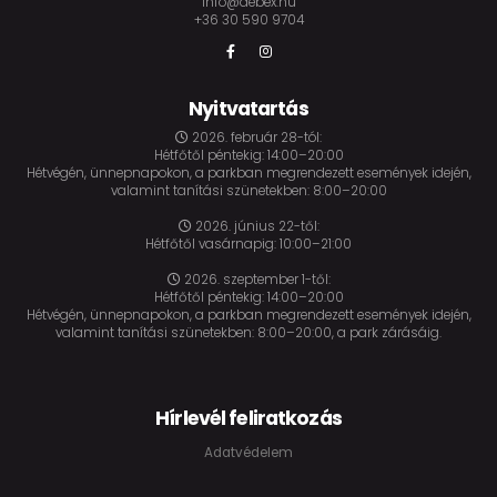
info@debex.hu
+36 30 590 9704
Nyitvatartás
2026. február 28-tól:
Hétfőtől péntekig: 14:00–20:00
Hétvégén, ünnepnapokon, a parkban megrendezett események idején,
valamint tanítási szünetekben: 8:00–20:00
2026. június 22-től:
Hétfőtől vasárnapig: 10:00–21:00
2026. szeptember 1-től:
Hétfőtől péntekig: 14:00–20:00
Hétvégén, ünnepnapokon, a parkban megrendezett események idején,
valamint tanítási szünetekben: 8:00–20:00, a park zárásáig.
Hírlevél feliratkozás
Adatvédelem