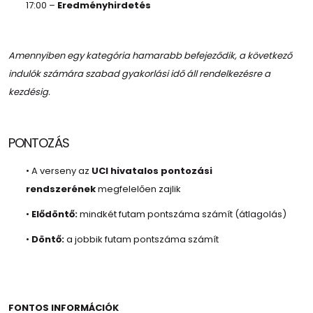
17:00 –
Eredményhirdetés
Amennyiben egy kategória hamarabb befejeződik, a következő
indulók számára szabad gyakorlási idő áll rendelkezésre a
kezdésig.
PONTOZÁS
• A verseny az
UCI hivatalos pontozási
rendszerének
megfelelően zajlik
•
Elődöntő:
mindkét futam pontszáma számít (átlagolás)
•
Döntő:
a jobbik futam pontszáma számít
FONTOS INFORMÁCIÓK