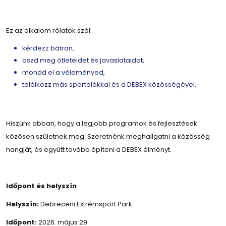
Ez az alkalom rólatok szól:
kérdezz bátran,
oszd meg ötleteidet és javaslataidat,
mondd el a véleményed,
találkozz más sportolókkal és a DEBEX közösségével.
Hiszünk abban, hogy a legjobb programok és fejlesztések
közösen születnek meg. Szeretnénk meghallgatni a közösség
hangját, és együtt tovább építeni a DEBEX élményt.
Időpont és helyszín
Helyszín:
Debreceni Extrémsport Park
Időpont:
2026. május 29.