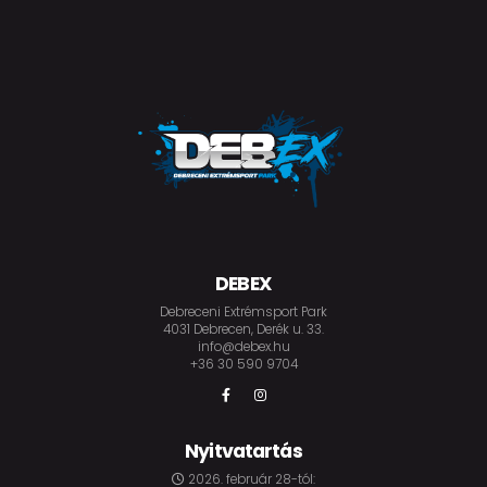
DEBEX
Debreceni Extrémsport Park
4031 Debrecen, Derék u. 33.
info@debex.hu
+36 30 590 9704
Nyitvatartás
2026. február 28-tól: