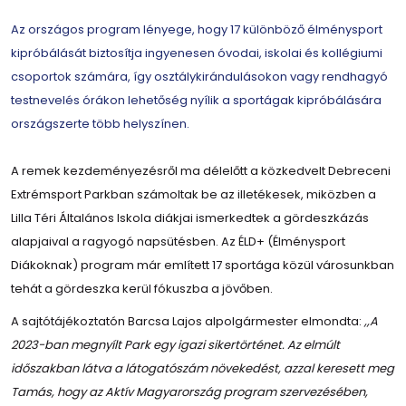
Az országos program lényege, hogy 17 különböző élménysport
kipróbálását biztosítja ingyenesen óvodai, iskolai és kollégiumi
csoportok számára, így osztálykirándulásokon vagy rendhagyó
testnevelés órákon lehetőség nyílik a sportágak kipróbálására
országszerte több helyszínen.
A remek kezdeményezésről ma délelőtt a közkedvelt Debreceni
Extrémsport Parkban számoltak be az illetékesek, miközben a
Lilla Téri Általános Iskola diákjai ismerkedtek a gördeszkázás
alapjaival a ragyogó napsütésben. Az ÉLD+ (Élménysport
Diákoknak) program már említett 17 sportága közül városunkban
tehát a gördeszka kerül fókuszba a jövőben.
A sajtótájékoztatón Barcsa Lajos alpolgármester elmondta:
,,A
2023-ban megnyílt Park egy igazi sikertörténet. Az elmúlt
időszakban látva a látogatószám növekedést, azzal keresett meg
Tamás, hogy az Aktív Magyarország program szervezésében,