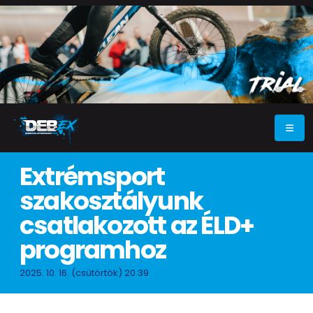
Extrémsport
szakosztályunk
csatlakozott az ÉLD+
programhoz
2025. 10. 16. (csütörtök) 20.39