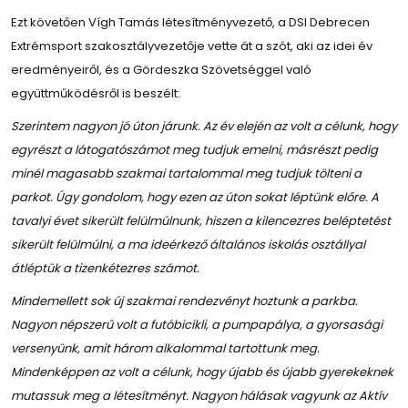
Ezt követően Vígh Tamás létesítményvezető, a DSI Debrecen
Extrémsport szakosztályvezetője vette át a szót, aki az idei év
eredményeiről, és a Gördeszka Szövetséggel való
együttműködésről is beszélt:
Szerintem nagyon jó úton járunk. Az év elején az volt a célunk, hogy
egyrészt a látogatószámot meg tudjuk emelni, másrészt pedig
minél magasabb szakmai tartalommal meg tudjuk tölteni a
parkot. Úgy gondolom, hogy ezen az úton sokat léptünk előre. A
tavalyi évet sikerült felülmúlnunk, hiszen a kilencezres beléptetést
sikerült felülmúlni, a ma ideérkező általános iskolás osztállyal
átléptük a tizenkétezres számot.
Mindemellett sok új szakmai rendezvényt hoztunk a parkba.
Nagyon népszerű volt a futóbicikli, a pumpapálya, a gyorsasági
versenyünk, amit három alkalommal tartottunk meg.
Mindenképpen az volt a célunk, hogy újabb és újabb gyerekeknek
mutassuk meg a létesítményt. Nagyon hálásak vagyunk az Aktív