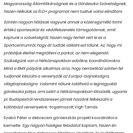
Magyarország Államtitkárságnak és a Gördeszka Szövetségnek,
hiszen nélkülük az ÉLD+ programot nem tudtuk volna elindítani.
Szintén nagyon hálásak vagyunk annak a közel egymillió forint
értékű sporteszköz és védőfelszerelés támogatásnak, amit
kaptunk a szövetségtől, hiszen nagy terhet vett le ez a
Sportcentrumról, hogy át tudták vállalni ezt tőlünk. Az, hogy mi
próbáljuk élettel megtölteni a parkot, az nem elegendő.
Szükségünk van a hétköznapokban edzőkre, koordinátorokra.
Mind a BMX pályánk alkalmas arra, hogy nemzetközi szinten fel
tudjanak készülni a versenyzők az Európa-bajnokságra,
világbajnokságra. Valamint nálunk található a legnagyobb
gördeszka pálya, ami azért a hétköznapokban látszódik, ugyanis
pl. Budapestről rendszeresen járnak hozzánk felkészülni a
különböző versenyekre.-
fogalmazott Vígh Tamás.
Szabó Péter a debreceni gördeszkás projekt koordinátora
kiemelte:
Egy nagyon hűséges feladatot kaptam, hiszen én