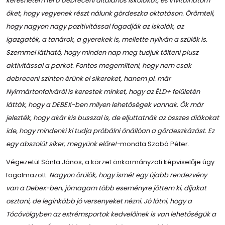
kereshetem fel a debreceni általános iskolákat, és invitálhatom
őket, hogy vegyenek részt nálunk gördeszka oktatáson. Örömteli,
hogy nagyon nagy pozitivitással fogadják az iskolák, az
igazgatók, a tanárok, a gyerekek is, mellette nyilván a szülők is.
Szemmel látható, hogy minden nap meg tudjuk tölteni plusz
aktivitással a parkot. Fontos megemlíteni, hogy nem csak
debreceni szinten érünk el sikereket, hanem pl. már
Nyírmártonfalváról is kerestek minket, hogy az ÉLD+ felületén
látták, hogy a DEBEX-ben milyen lehetőségek vannak. Ők már
jelezték, hogy akár kis busszal is, de eljuttatnák az összes diákokat
ide, hogy mindenki ki tudja próbálni önállóan a gördeszkázást. Ez
egy abszolút siker, megyünk előre!-
mondta Szabó Péter.
Végezetül Sánta János, a körzet önkormányzati képviselője úgy
fogalmazott:
Nagyon örülök, hogy ismét egy újabb rendezvény
van a Debex-ben, jómagam több eseményre jöttem ki, díjakat
osztani, de leginkább jó versenyeket nézni. Jó látni, hogy a
Tócóvölgyben az extrémsportok kedvelőinek is van lehetőségük a