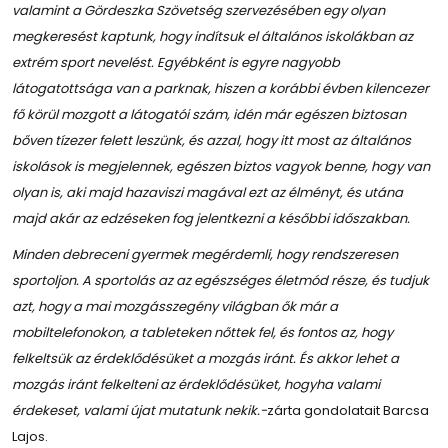
valamint a Gördeszka Szövetség szervezésében egy olyan
megkeresést kaptunk, hogy indítsuk el általános iskolákban az
extrém sport nevelést. Egyébként is egyre nagyobb
látogatottsága van a parknak, hiszen a korábbi évben kilencezer
fő körül mozgott a látogatói szám, idén már egészen biztosan
bőven tízezer felett leszünk, és azzal, hogy itt most az általános
iskolások is megjelennek, egészen biztos vagyok benne, hogy van
olyan is, aki majd hazaviszi magával ezt az élményt, és utána
majd akár az edzéseken fog jelentkezni a későbbi időszakban.
Minden debreceni gyermek megérdemli, hogy rendszeresen
sportoljon. A sportolás az az egészséges életmód része, és tudjuk
azt, hogy a mai mozgásszegény világban ők már a
mobiltelefonokon, a tableteken nőttek fel, és fontos az, hogy
felkeltsük az érdeklődésüket a mozgás iránt. És akkor lehet a
mozgás iránt felkelteni az érdeklődésüket, hogyha valami
érdekeset, valami újat mutatunk nekik.-
zárta gondolatait Barcsa
Lajos.