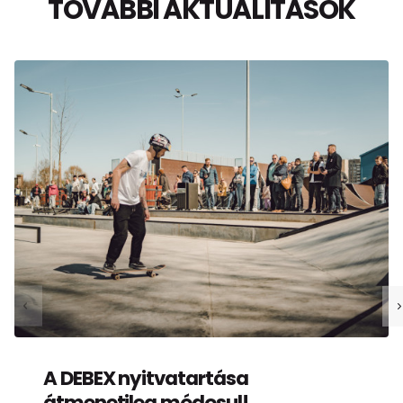
TOVÁBBI AKTUALITÁSOK
A DEBEX nyitvatartása
átmenetileg módosul!