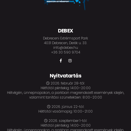
DEBEX
Debreceni Extrémsport Park
4031 Debrecen, Derék u. 33.
info@debex.hu
+36 30 590 9704
Nyitvatartás
2026. február 28-tól:
Hétfőtől péntekig: 14:00–20:00
Hétvégén, ünnepnapokon, a parkban megrendezett események idején,
valamint tanítási szünetekben: 8:00–20:00
2026. június 22-től:
Hétfőtől vasárnapig: 10:00–21:00
2026. szeptember 1-től:
Hétfőtől péntekig: 14:00–20:00
Hétvégén, ünnepnapokon, a parkban megrendezett események idején,