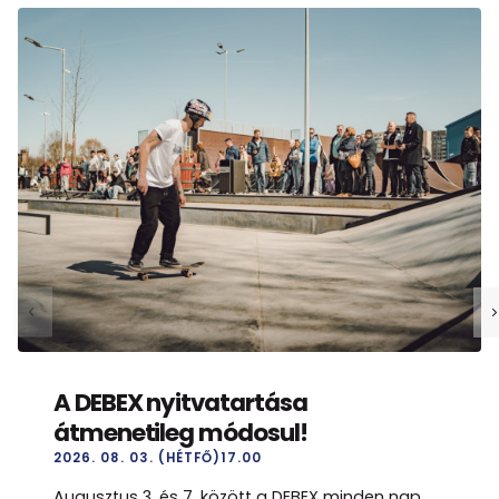
A DEBEX nyitvatartása
átmenetileg módosul!
2026. 08. 03. (HÉTFŐ)17.00
Augusztus 3. és 7. között a DEBEX minden nap