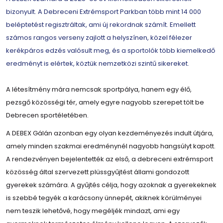
bizonyult. A Debreceni Extrémsport Parkban több mint 14 000
beléptetést regisztráltak, ami új rekordnak számít. Emellett
számos rangos verseny zajlott a helyszínen, közel félezer
kerékpáros edzés valósult meg, és a sportolók több kiemelkedő
eredményt is elértek, köztük nemzetközi szintű sikereket.
A létesítmény mára nemcsak sportpálya, hanem egy élő,
pezsgő közösségi tér, amely egyre nagyobb szerepet tölt be
Debrecen sportéletében.
A DEBEX Gálán azonban egy olyan kezdeményezés indult útjára,
amely minden szakmai eredménynél nagyobb hangsúlyt kapott.
A rendezvényen bejelentették az első, a debreceni extrémsport
közösség által szervezett plüssgyűjtést állami gondozott
gyerekek számára. A gyűjtés célja, hogy azoknak a gyerekeknek
is szebbé tegyék a karácsony ünnepét, akiknek körülményei
nem teszik lehetővé, hogy megéljék mindazt, ami egy