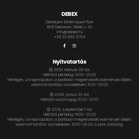
DEBEX
Debreceni Extrémsport Park
4031 Debrecen, Derék u. 33.
info@debex.hu
+36 30 590 9704
Nyitvatartás
2026. február 28-tól:
Hétfőtől péntekig: 14:00–20:00
Hétvégén, ünnepnapokon, a parkban megrendezett események idején,
valamint tanítási szünetekben: 8:00–20:00
2026. június 22-től:
Hétfőtől vasárnapig: 10:00–21:00
2026. szeptember 1-től:
Hétfőtől péntekig: 14:00–20:00
Hétvégén, ünnepnapokon, a parkban megrendezett események idején,
valamint tanítási szünetekben: 8:00–20:00, a park zárásáig.