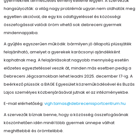
gyermeknek természetes élmény kellene legyen. A szervezők
hangsúlyozták: a világ nagy problémái ugyan nem oldhatók meg
egyetlen akcióval, de egy kis odafigyeléssel és közösségi
összefogással valódi öröm vihető sok debreceni gyermek
mindennapjaiba.
A gyűjtés egyszerűen működik: bármilyen jó állapotú plüssjáték
felajánlható, amelyet a gyerekek karácsonyi ajándékként
kaphatnak meg. A felajánlásokat nagyobb mennyiség esetén
előzetes egyeztetéssel veszik át, minden más esetben pedig a
Debreceni Jégcsarnokban lehet leadni 2025. december 17-ig. A
beérkező plüssök a BAGE Egyesület közreműködésével és Buzás
Lajos személyes közbenjárásával jutnak el az intézményekbe.
E-mail elérhetőség:
vigh.tamas@debrecenisportcentrum.hu
A szervezők bíznak benne, hogy a közösség összefogásának
köszönhetően idén minél több gyermek ünnepe válhat
meghittebbé és örömtelibbé.