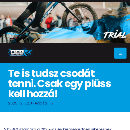
Te is tudsz csodát
tenni. Csak egy plüss
kell hozzá!
2025. 12. 02. (kedd) 21.16
A DEBEX számára a 2025-ös év kiemelkedően sikeresnek